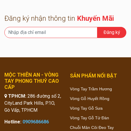
Đăng ký nhận thông tin
Khuyến Mãi
Đăng ký
MỘC THIÊN AN - VÒNG
SẢN PHẨM NỔI BẬT
TAY PHONG THUỶ CAO
CẤP
Vòng Tay Trầm Hương
TPHCM:
286 đường số 2,
Vòng Gỗ Huyết Rồng
CityLand Park Hills, P.1O,
Vòng Tay Gỗ Sưa
Gò Vấp, TP.HCM
Vòng Tay Gỗ Tử Đàn
Hotline:
0909686686
Chuỗi Mân Côi Đeo Tay