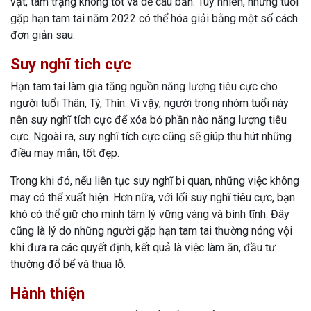
vặt, tâm trạng không tốt và dễ cáu bẳn. Tuy nhiên, những tuổi
gặp hạn tam tai năm 2022 có thể hóa giải bằng một số cách
đơn giản sau:
Suy nghĩ tích cực
Hạn tam tai làm gia tăng nguồn năng lượng tiêu cực cho
người tuổi Thân, Tý, Thìn. Vì vậy, người trong nhóm tuổi này
nên suy nghĩ tích cực để xóa bỏ phần nào năng lượng tiêu
cực. Ngoài ra, suy nghĩ tích cực cũng sẽ giúp thu hút những
điều may mắn, tốt đẹp.
Trong khi đó, nếu liên tục suy nghĩ bi quan, những việc không
may có thể xuất hiện. Hơn nữa, với lối suy nghĩ tiêu cực, bạn
khó có thể giữ cho mình tâm lý vững vàng và bình tĩnh. Đây
cũng là lý do những người gặp hạn tam tai thường nóng vội
khi đưa ra các quyết định, kết quả là việc làm ăn, đầu tư
thường đổ bể và thua lỗ.
Hành thiện