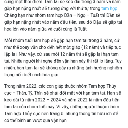
cùng một thời điểm. Tam tai sẽ kéo dài trong 3 năm và năm
gặp hạn nặng nhất sẽ tương ứng với thứ tự trong
tam hợp
.
Chẳng hạn như nhóm tam hợp Dần – Ngọ – Tuất thì Dần sẽ
gặp hạn nặng nhất vào năm đầu tiên, sau đó Dậu sẽ gặp tai
họa lớn vào năm giữa và cuối cùng là Tuất.
Mỗi nhóm tuổi tam hợp sẽ gặp hạn tam tai trong 3 năm, cứ
như thế xoay vần cho đến hết một giáp (12 năm) và tiếp tục
lặp lại. Như vậy, cứ sau mỗi 12 năm thì sẽ gặp lại hạn tam
tai. Nhiều người khi nghe đến vận hạn này thì rất lo lắng. Tuy
nhiên, hạn tam tai sẽ không gây ra những ảnh hưởng nghiêm
trọng nếu biết cách hóa giải.
Trong năm 2022, các con giáp thuộc nhóm Tam hợp Thủy
cục – Thân, Tý, Thìn sẽ phải đối mặt với hạn tam tai. Hạn sẽ
kéo dài từ năm 2022 – 2024 và năm 2022 là năm đầu tiên
tam tai của nhóm tuổi này. Vì vậy, những người thuộc nhóm
Tam hợp Thủy cục nên trang bị những thông tin hữu ích để
có thể bình an vượt qua vận hạn.