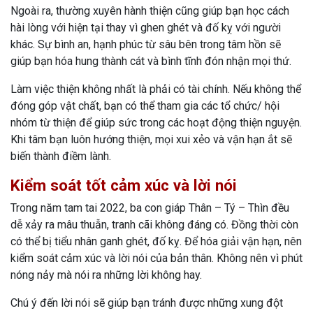
Ngoài ra, thường xuyên hành thiện cũng giúp bạn học cách
hài lòng với hiện tại thay vì ghen ghét và đố kỵ với người
khác. Sự bình an, hạnh phúc từ sâu bên trong tâm hồn sẽ
giúp bạn hóa hung thành cát và bình tĩnh đón nhận mọi thứ.
Làm việc thiện không nhất là phải có tài chính. Nếu không thể
đóng góp vật chất, bạn có thể tham gia các tổ chức/ hội
nhóm từ thiện để giúp sức trong các hoạt động thiện nguyện.
Khi tâm bạn luôn hướng thiện, mọi xui xẻo và vận hạn ắt sẽ
biến thành điềm lành.
Kiểm soát tốt cảm xúc và lời nói
Trong năm tam tai 2022, ba con giáp Thân – Tý – Thìn đều
dễ xảy ra mâu thuẫn, tranh cãi không đáng có. Đồng thời còn
có thể bị tiểu nhân ganh ghét, đố kỵ. Để hóa giải vận hạn, nên
kiểm soát cảm xúc và lời nói của bản thân. Không nên vì phút
nóng nảy mà nói ra những lời không hay.
Chú ý đến lời nói sẽ giúp bạn tránh được những xung đột