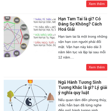
Xem thêm
Hạn Tam Tai là gì? Có
Đáng Sợ Không? Cách
Hoá Giải
Hạn tam tai là một trong những
vận hạn con người phải đối
mặt. Vận hạn này kéo dài 3
năm liên tục và lặp lại sau mỗi
12 năm....
Xem thêm
Ngũ Hành Tương Sinh
Tương Khắc là gì? Lý giải
ý nghĩa quy luật
Nếu quan tâm đến phong thủy,
chắc hẳn bạn đã từng nghe
đến ngũ hành tương sinh