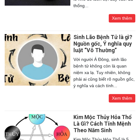
thống...
Xem thêm
Sinh Lão Bệnh Tử là gì?
Nguồn gốc, Ý nghĩa quy
luật “Vô Thường”
Với người Á Đông, sinh lão
bệnh tử không còn là quan
niệm xa lạ. Tuy nhiên, không
phải ai cũng biết rõ nguồn gốc,
ý nghĩa và cách tính...
Xem thêm
Kim Mộc Thủy Hỏa Thổ
Là Gì? Cách Tính Mệnh
Theo Năm Sinh
Kim Mộc Thủy Hỏa Thổ là 5