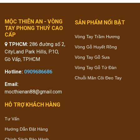
MỘC THIÊN AN - VÒNG
SẢN PHẨM NỔI BẬT
TAY PHONG THUỶ CAO
CẤP
Vòng Tay Trầm Hương
TPHCM:
286 đường số 2,
Vòng Gỗ Huyết Rồng
CityLand Park Hills, P.1O,
Vòng Tay Gỗ Sưa
Gò Vấp, TP.HCM
Vòng Tay Gỗ Tử Đàn
Hotline:
0909686686
Chuỗi Mân Côi Đeo Tay
Email:
mocthienan88@gmail.com
HỖ TRỢ KHÁCH HÀNG
Tư Vấn
Hướng Dẫn Đặt Hàng
Chính Sách Bảo Hành