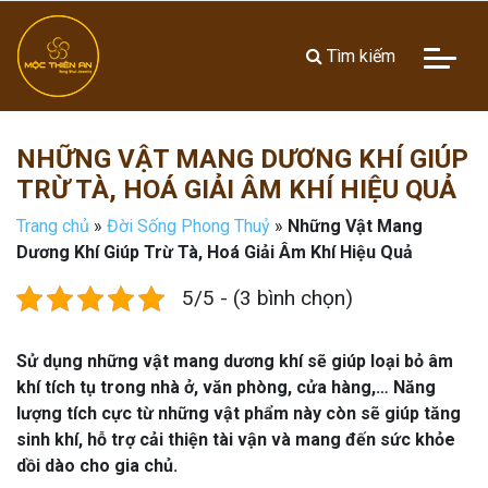
Tìm kiếm
NHỮNG VẬT MANG DƯƠNG KHÍ GIÚP
TRỪ TÀ, HOÁ GIẢI ÂM KHÍ HIỆU QUẢ
Trang chủ
»
Đời Sống Phong Thuỷ
»
Những Vật Mang
Dương Khí Giúp Trừ Tà, Hoá Giải Âm Khí Hiệu Quả
5/5 - (3 bình chọn)
Sử dụng những vật mang dương khí sẽ giúp loại bỏ âm
khí tích tụ trong nhà ở, văn phòng, cửa hàng,… Năng
lượng tích cực từ những vật phẩm này còn sẽ giúp tăng
sinh khí, hỗ trợ cải thiện tài vận và mang đến sức khỏe
dồi dào cho gia chủ.