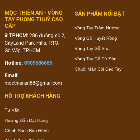
MỘC THIÊN AN - VÒNG
SẢN PHẨM NỔI BẬT
TAY PHONG THUỶ CAO
CẤP
Vòng Tay Trầm Hương
TPHCM:
286 đường số 2,
Vòng Gỗ Huyết Rồng
CityLand Park Hills, P.1O,
Vòng Tay Gỗ Sưa
Gò Vấp, TP.HCM
Vòng Tay Gỗ Tử Đàn
Hotline:
0909686686
Chuỗi Mân Côi Đeo Tay
Email:
mocthienan88@gmail.com
HỖ TRỢ KHÁCH HÀNG
Tư Vấn
Hướng Dẫn Đặt Hàng
Chính Sách Bảo Hành