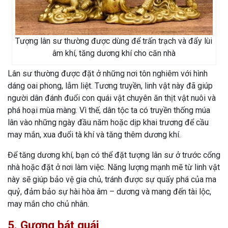
Tượng lân sư thường được dùng để trấn trạch và đẩy lùi
âm khí, tăng dương khí cho căn nhà
Lân sư thường được đặt ở những nơi tôn nghiêm với hình
dáng oai phong, lẫm liệt. Tương truyền, linh vật này đã giúp
người dân đánh đuổi con quái vật chuyên ăn thịt vật nuôi và
phá hoại mùa màng. Vì thế, dân tộc ta có truyền thống múa
lân vào những ngày đầu năm hoặc dịp khai trương để cầu
may mắn, xua đuổi tà khí và tăng thêm dương khí.
Để tăng dương khí, bạn có thể đặt tượng lân sư ở trước cổng
nhà hoặc đặt ở nơi làm việc. Năng lượng mạnh mẽ từ linh vật
này sẽ giúp bảo vệ gia chủ, tránh được sự quấy phá của ma
quỷ, đảm bảo sự hài hòa âm – dương và mang đến tài lộc,
may mắn cho chủ nhân.
5. Gương bát quái