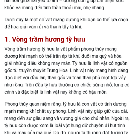
hài hòa giữa hai yếu tố âm – dương còn giúp cải thiện sức
khỏe và mang đến tinh thần thoải mái, nhẹ nhàng.
Dưới đây là một số vật mang dương khí bạn có thể lựa chọn
để hóa giải vận rủi và thanh tẩy tà khí:
1. Vòng trầm hương tỳ hưu
Vòng trầm hương tỳ hưu là vật phẩm phong thủy mang
dương khí mạnh có thể trấn áp tà khí, đuổi ma quỷ và hóa
giải những điều không may mắn. Tỳ hưu là linh vật có nguồn
gốc từ truyền thuyết Trung Hoa. Linh vật này mang hình dáng
đặc biệt với đầu lân, thân gấu và toàn thân phủ một lớp vảy
như rồng. Trên đầu tỳ hưu thường có chiếc sừng nhỏ, lưng có
cánh và đặc biệt là linh vật này không có hậu môn.
Phong thủy quan niệm rằng, tỳ hưu là con vật có tính dương
mạnh mang khí chất uy phong. Linh vật này giúp giữ của cải,
mang đến sự giàu sang và vương giả cho chủ nhân. Ngoài ra,
tỳ hưu còn được xem là loài vật hung dữ chuyên đi hút tinh
khí và máu của ma quỷ. Do đó, người ta thường đặt tượng tỳ