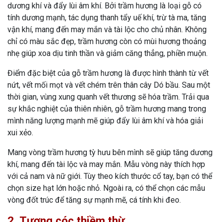
dương khí và đẩy lùi âm khí. Bởi trầm hương là loại gỗ có
tính dương mạnh, tác dụng thanh tẩy uế khí, trừ tà ma, tăng
vận khí, mang đến may mắn và tài lộc cho chủ nhân. Không
chỉ có màu sắc đẹp, trầm hương còn có mùi hương thoảng
nhẹ giúp xoa dịu tinh thần và giảm căng thẳng, phiền muộn.
Điểm đặc biệt của gỗ trầm hương là được hình thành từ vết
nứt, vết mối mọt và vết chém trên thân cây Dó bầu. Sau một
thời gian, vùng xung quanh vết thương sẽ hóa trầm. Trải qua
sự khắc nghiệt của thiên nhiên, gỗ trầm hương mang trong
mình năng lượng mạnh mẽ giúp đẩy lùi âm khí và hóa giải
xui xẻo.
Mang vòng trầm hương tỳ hưu bên mình sẽ giúp tăng dương
khí, mang đến tài lộc và may mắn. Mẫu vòng này thích hợp
với cả nam và nữ giới. Tùy theo kích thước cổ tay, bạn có thể
chọn size hạt lớn hoặc nhỏ. Ngoài ra, có thể chọn các mẫu
vòng đốt trúc để tăng sự mạnh mẽ, cá tính khi đeo.
2. Tượng cóc thiềm thừ