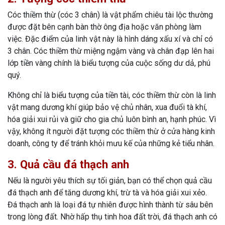
Cóc thiềm thừ (cóc 3 chân) là vật phẩm chiêu tài lộc thường
được đặt bên cạnh bàn thờ ông địa hoặc văn phòng làm
việc. Đặc điểm của linh vật này là hình dáng xấu xí và chỉ có
3 chân. Cóc thiềm thừ miệng ngậm vàng và chân đạp lên hai
lớp tiền vàng chính là biểu tượng của cuộc sống dư dả, phú
quý.
Không chỉ là biểu tượng của tiền tài, cóc thiềm thừ còn là linh
vật mang dương khí giúp bảo vệ chủ nhân, xua đuổi tà khí,
hóa giải xui rủi và giữ cho gia chủ luôn bình an, hạnh phúc. Vì
vậy, không ít người đặt tượng cóc thiềm thừ ở cửa hàng kinh
doanh, công ty để tránh khỏi mưu kế của những kẻ tiểu nhân.
3. Quả cầu đá thạch anh
Nếu là người yêu thích sự tối giản, bạn có thể chọn quả cầu
đá thạch anh để tăng dương khí, trừ tà và hóa giải xui xẻo.
Đá thạch anh là loại đá tự nhiên được hình thành từ sâu bên
trong lòng đất. Nhờ hấp thụ tinh hoa đất trời, đá thạch anh có