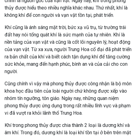
chính là nguồn gốc của vạn vật. Ngày nay, khí trong phong
thủy được hiểu theo nhiều nghĩa khác nhau. Thứ nhất, khí là
không khí để con người và vạn vật tồn tại, phát triển.
Khí cũng là ánh sáng mặt trời, bức xạ vũ trụ, từ trường trái
đất hay nói tổng quát khí là sức mạnh của tự nhiên. Khí là
nền tảng của vạn vật và cũng là cốt lõi nguyên lý, hoạt động
của vạn vật. Từ xa xưa, người Trung Hoa cổ đại đã phát triển
ra bản chất của khí và biết cách tận dụng khí để tăng cường
sức khỏe, mang đến hạnh phúc, bình an và của cải cho con
người.
Cũng chính vì vậy mà phong thủy được công nhận là bộ môn
khoa học đầu tiên của loài người chứ không được xếp vào
nhóm tín ngưỡng, tôn giáo. Ngày nay, những quan niệm
phong thủy được ứng dụng trong rất nhiều lĩnh vực và phạm
vi đã vượt ra khỏi lãnh thổ Trung Hoa.
Khí trong phong thủy được chia thành 2 loại là dương khí và
âm khí. Trong đó, dương khí là loại khí tồn tại ở bên trên mặt