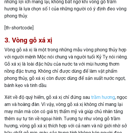
những lợi ích mang lại, không bất ngờ khi vòng gỗ trầm
hương là lựa chọn số I của những người có ý định đeo vòng
phong thủy.
[th-shortcode]
3. Vòng gỗ xá xị
Vòng gỗ xá xị là một trong những mẫu vòng phong thủy hợp
với người mệnh Mộc nói chung và người tuổi Kỷ Tỵ nói riêng.
Gỗ xá xị là loài đặc hữu của nước ta với mùi hương thơm
nồng đặc trưng. Không chỉ được dùng để làm vật phẩm
phong thủy, gỗ xá xị còn được dùng để sản xuất nước ngọt,
bánh kẹo và tinh dầu.
Xét về độ quý hiếm, gỗ xá xị chỉ đứng sau
trầm hương
, ngọc
am và hoàng đàn. Vì vậy, vòng gỗ xá xị không chỉ mang lại
may mắn mà còn có giá trị thẩm mỹ và giúp chủ nhân tăng
thêm sự tự tin về ngoại hình. Tương tự như vòng gỗ trầm
hương, vòng gỗ xá xị thích hợp với cả nam và nữ giới nhờ sở
hữu chất gỗ mịn, màu sắc trung tính không kén người đeo.