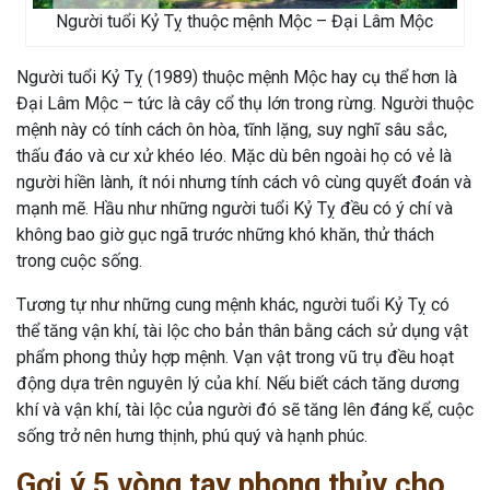
Người tuổi Kỷ Tỵ thuộc mệnh Mộc – Đại Lâm Mộc
Người tuổi Kỷ Tỵ (1989) thuộc mệnh Mộc hay cụ thể hơn là
Đại Lâm Mộc – tức là cây cổ thụ lớn trong rừng. Người thuộc
mệnh này có tính cách ôn hòa, tĩnh lặng, suy nghĩ sâu sắc,
thấu đáo và cư xử khéo léo. Mặc dù bên ngoài họ có vẻ là
người hiền lành, ít nói nhưng tính cách vô cùng quyết đoán và
mạnh mẽ. Hầu như những người tuổi Kỷ Tỵ đều có ý chí và
không bao giờ gục ngã trước những khó khăn, thử thách
trong cuộc sống.
Tương tự như những cung mệnh khác, người tuổi Kỷ Tỵ có
thể tăng vận khí, tài lộc cho bản thân bằng cách sử dụng vật
phẩm phong thủy hợp mệnh. Vạn vật trong vũ trụ đều hoạt
động dựa trên nguyên lý của khí. Nếu biết cách tăng dương
khí và vận khí, tài lộc của người đó sẽ tăng lên đáng kể, cuộc
sống trở nên hưng thịnh, phú quý và hạnh phúc.
Gợi ý 5 vòng tay phong thủy cho