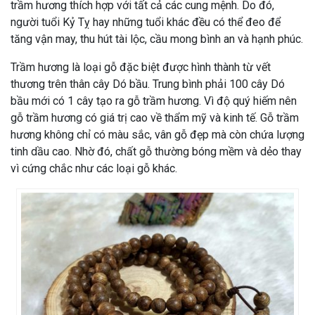
trầm hương thích hợp với tất cả các cung mệnh. Do đó,
người tuổi Kỷ Tỵ hay những tuổi khác đều có thể đeo để
tăng vận may, thu hút tài lộc, cầu mong bình an và hạnh phúc.
Trầm hương là loại gỗ đặc biệt được hình thành từ vết
thương trên thân cây Dó bầu. Trung bình phải 100 cây Dó
bầu mới có 1 cây tạo ra gỗ trầm hương. Vì độ quý hiếm nên
gỗ trầm hương có giá trị cao về thẩm mỹ và kinh tế. Gỗ trầm
hương không chỉ có màu sắc, vân gỗ đẹp mà còn chứa lượng
tinh dầu cao. Nhờ đó, chất gỗ thường bóng mềm và dẻo thay
vì cứng chắc như các loại gỗ khác.