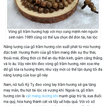
Vòng gỗ trầm hương hợp với mọi cung mệnh nên người
sinh năm 1989 cũng có thể lựa chọn để đón tài, hái lộc
Năng lượng của gỗ trầm hương còn xuất phát từ mùi hương
đặc biệt. Hương thơm của gỗ trầm mang đến sự thư thái,
thoải mái, đồng thời có thể an dịu thần kinh, giảm căng thẳng
và lo âu. Vậy nên khi đeo vòng gỗ trầm hương, nên xoa nhẹ
để gỗ tỏa ra hương thơm, như vậy mới có thể tận dụng tối đa
năng lượng của loại gỗ này.
Nam, nữ tuổi Kỷ Tỵ đeo vòng tay trầm hương sẽ gia tăng
may mắn, thu hút tài lộc và vượng khí. Ngoài ra, gỗ trầm
hương còn là
vật mang dương khí
mạnh giúp trừ tà, xua đuổi
ma quỷ, hóa hung thành cát và tẩy uế hiệu quả. Với vô số