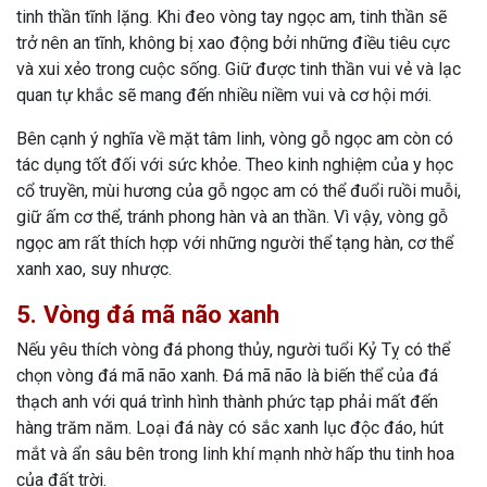
tinh thần tĩnh lặng. Khi đeo vòng tay ngọc am, tinh thần sẽ
trở nên an tĩnh, không bị xao động bởi những điều tiêu cực
và xui xẻo trong cuộc sống. Giữ được tinh thần vui vẻ và lạc
quan tự khắc sẽ mang đến nhiều niềm vui và cơ hội mới.
Bên cạnh ý nghĩa về mặt tâm linh, vòng gỗ ngọc am còn có
tác dụng tốt đối với sức khỏe. Theo kinh nghiệm của y học
cổ truyền, mùi hương của gỗ ngọc am có thể đuổi ruồi muỗi,
giữ ấm cơ thể, tránh phong hàn và an thần. Vì vậy, vòng gỗ
ngọc am rất thích hợp với những người thể tạng hàn, cơ thể
xanh xao, suy nhược.
5. Vòng đá mã não xanh
Nếu yêu thích vòng đá phong thủy, người tuổi Kỷ Tỵ có thể
chọn vòng đá mã não xanh. Đá mã não là biến thể của đá
thạch anh với quá trình hình thành phức tạp phải mất đến
hàng trăm năm. Loại đá này có sắc xanh lục độc đáo, hút
mắt và ẩn sâu bên trong linh khí mạnh nhờ hấp thu tinh hoa
của đất trời.