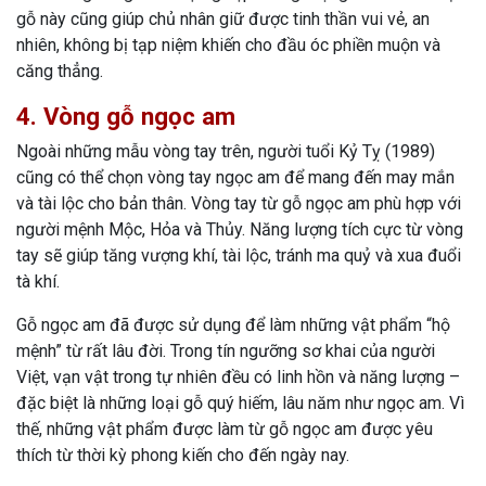
gỗ này cũng giúp chủ nhân giữ được tinh thần vui vẻ, an
nhiên, không bị tạp niệm khiến cho đầu óc phiền muộn và
căng thẳng.
4. Vòng gỗ ngọc am
Ngoài những mẫu vòng tay trên, người tuổi Kỷ Tỵ (1989)
cũng có thể chọn vòng tay ngọc am để mang đến may mắn
và tài lộc cho bản thân. Vòng tay từ gỗ ngọc am phù hợp với
người mệnh Mộc, Hỏa và Thủy. Năng lượng tích cực từ vòng
tay sẽ giúp tăng vượng khí, tài lộc, tránh ma quỷ và xua đuổi
tà khí.
Gỗ ngọc am đã được sử dụng để làm những vật phẩm “hộ
mệnh” từ rất lâu đời. Trong tín ngưỡng sơ khai của người
Việt, vạn vật trong tự nhiên đều có linh hồn và năng lượng –
đặc biệt là những loại gỗ quý hiếm, lâu năm như ngọc am. Vì
thế, những vật phẩm được làm từ gỗ ngọc am được yêu
thích từ thời kỳ phong kiến cho đến ngày nay.