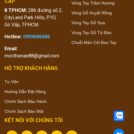
CẤP
Vòng Tay Trầm Hương
TPHCM:
286 đường số 2,
Vòng Gỗ Huyết Rồng
CityLand Park Hills, P.1O,
Vòng Tay Gỗ Sưa
Gò Vấp, TP.HCM
Vòng Tay Gỗ Tử Đàn
Hotline:
0909686686
Chuỗi Mân Côi Đeo Tay
Email:
mocthienan88@gmail.com
HỖ TRỢ KHÁCH HÀNG
Tư Vấn
Hướng Dẫn Đặt Hàng
Chính Sách Bảo Hành
Chính Sách Bảo Mật
KẾT NỐI VỚI CHÚNG TÔI