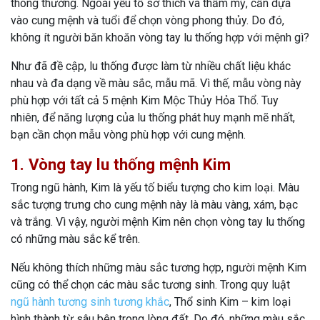
thông thường. Ngoài yếu tố sở thích và thẩm mỹ, cần dựa
vào cung mệnh và tuổi để chọn vòng phong thủy. Do đó,
không ít người băn khoăn vòng tay lu thống hợp với mệnh gì?
Như đã đề cập, lu thống được làm từ nhiều chất liệu khác
nhau và đa dạng về màu sắc, mẫu mã. Vì thế, mẫu vòng này
phù hợp với tất cả 5 mệnh Kim Mộc Thủy Hỏa Thổ. Tuy
nhiên, để năng lượng của lu thống phát huy mạnh mẽ nhất,
bạn cần chọn mẫu vòng phù hợp với cung mệnh.
1. Vòng tay lu thống mệnh Kim
Trong ngũ hành, Kim là yếu tố biểu tượng cho kim loại. Màu
sắc tượng trưng cho cung mệnh này là màu vàng, xám, bạc
và trắng. Vì vậy, người mệnh Kim nên chọn vòng tay lu thống
có những màu sắc kể trên.
Nếu không thích những màu sắc tương hợp, người mệnh Kim
cũng có thể chọn các màu sắc tương sinh. Trong quy luật
ngũ hành tương sinh tương khắc
, Thổ sinh Kim – kim loại
hình thành từ sâu bên trong lòng đất. Do đó, những màu sắc