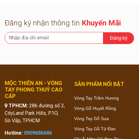
Đăng ký nhận thông tin
Khuyến Mãi
Đăng ký
MỘC THIÊN AN - VÒNG
SẢN PHẨM NỔI BẬT
TAY PHONG THUỶ CAO
CẤP
Vòng Tay Trầm Hương
TPHCM:
286 đường số 2,
Vòng Gỗ Huyết Rồng
CityLand Park Hills, P.1O,
Vòng Tay Gỗ Sưa
Gò Vấp, TP.HCM
Vòng Tay Gỗ Tử Đàn
Hotline:
0909686686
Chuỗi Mân Côi Đeo Tay