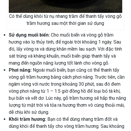
Có thể dùng khói từ nụ nhang trầm để thanh tẩy vòng gỗ
trầm hương sau một thời gian sử dụng
Sử dụng muối biển:
Cho muối biển và vòng gỗ trầm
hương vào lọ thủy tinh, để ngoài trời khoảng 1 ngày. Sau
đó, lấy vòng ra và dùng khăn mềm lau sạch. Với đặc tính
sát trùng và kháng khuẩn, muối biển giúp thanh tẩy và
mang đến nguồn năng lượng tốt lành cho vòng gỗ.
Phơi nắng:
Ngoài muối biển, bạn cũng có thể thanh tẩy
vòng gỗ trầm hương bằng cách phơi nắng. Trước tiên, cần
ngâm vòng với nước trong khoảng 30 phút, sau đó đem
vòng phơi nắng từ 1 – 1.5 giờ đồng hồ để loại bỏ tà khí,
bụi bẩn và vết dơ. Lúc này, gỗ trầm hương sẽ hấp thu năng
lượng từ mặt trời và tỏa ra hương thơm vô cùng thoải mái,
dễ chịu khi sử dụng.
Khói trầm hương:
Bạn có thể dùng nhang trầm đốt và
dùng khói để thanh tẩy cho vòng trầm hương. Sau khoảng