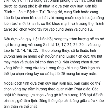
ý khi có ý định sử dụng vật phẩm phong thủy này. Cách tính
được áp dụng phổ biến nhất là dựa trên quy luật luân hồi
“Sinh – Lão – Bệnh – Tử”. Trong đó, cung Sinh hoặc cung
Lão là lựa chọn tối ưu nhất với mong muốn duy trì cuộc sống
luôn tươi mới, tái sinh, cơ thể khỏe mạnh và trường thọ. Tránh
tuyệt đối chọn vòng tay rơi vào cung Bệnh và cung Tử.
Nếu dựa vào quy luật luân hồi, vòng tay trầm hương sẽ có số
hạt tương ứng với cung Sinh là 13, 17, 21, 25, 29,… và cung
Lão là 10, 14, 18, 22,… Theo phong thủy, số lẻ thuộc tính
Dương nên sẽ mang đến nguồn năng lượng tích cực, thu hút
may mắn và thuận lợi cho thân chủ. Nếu không chọn được
vòng trầm hương vừa tay tương ứng với cung Sinh, bạn có
thể lựa chọn vòng tay có số hạt lẻ để mang lại may mắn.
Ngoài cách tính dựa trên quy luật luân hồi, bạn cũng có thể
chọn vòng tay trầm hương theo quan niệm Phật giáo. Các
phật tử thường lựa chọn vòng gỗ trầm hương 108 hạt để cầu
bình an, giữ tâm tịnh, đồng thời giúp cân bằng giữa sức khỏe
tinh thần và thể chất.