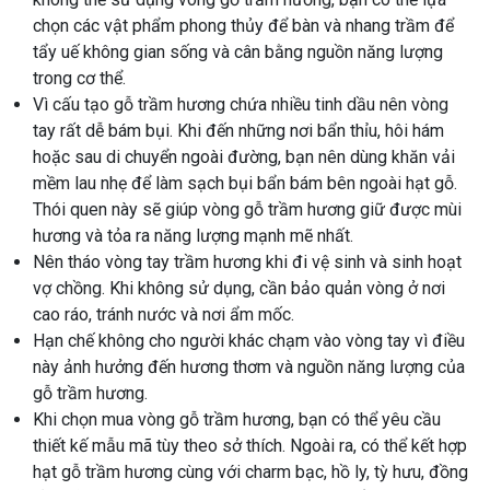
chọn các vật phẩm phong thủy để bàn và nhang trầm để
tẩy uế không gian sống và cân bằng nguồn năng lượng
trong cơ thể.
Vì cấu tạo gỗ trầm hương chứa nhiều tinh dầu nên vòng
tay rất dễ bám bụi. Khi đến những nơi bẩn thỉu, hôi hám
hoặc sau di chuyển ngoài đường, bạn nên dùng khăn vải
mềm lau nhẹ để làm sạch bụi bẩn bám bên ngoài hạt gỗ.
Thói quen này sẽ giúp vòng gỗ trầm hương giữ được mùi
hương và tỏa ra năng lượng mạnh mẽ nhất.
Nên tháo vòng tay trầm hương khi đi vệ sinh và sinh hoạt
vợ chồng. Khi không sử dụng, cần bảo quản vòng ở nơi
cao ráo, tránh nước và nơi ẩm mốc.
Hạn chế không cho người khác chạm vào vòng tay vì điều
này ảnh hưởng đến hương thơm và nguồn năng lượng của
gỗ trầm hương.
Khi chọn mua vòng gỗ trầm hương, bạn có thể yêu cầu
thiết kế mẫu mã tùy theo sở thích. Ngoài ra, có thể kết hợp
hạt gỗ trầm hương cùng với charm bạc, hồ ly, tỳ hưu, đồng