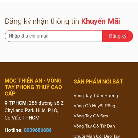
Đăng ký nhận thông tin
Khuyến Mãi
Đăng ký
MỘC THIÊN AN - VÒNG
SẢN PHẨM NỔI BẬT
TAY PHONG THUỶ CAO
CẤP
Vòng Tay Trầm Hương
TPHCM:
286 đường số 2,
Vòng Gỗ Huyết Rồng
CityLand Park Hills, P.1O,
Vòng Tay Gỗ Sưa
Gò Vấp, TP.HCM
Vòng Tay Gỗ Tử Đàn
Hotline:
0909686686
Chuỗi Mân Côi Đeo Tay