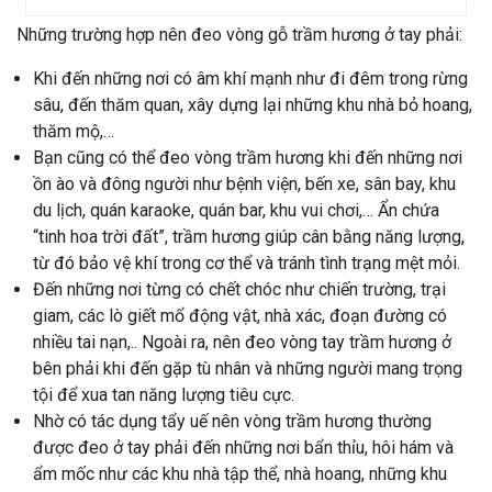
Những trường hợp nên đeo vòng gỗ trầm hương ở tay phải:
Khi đến những nơi có âm khí mạnh như đi đêm trong rừng
sâu, đến thăm quan, xây dựng lại những khu nhà bỏ hoang,
thăm mộ,…
Bạn cũng có thể đeo vòng trầm hương khi đến những nơi
ồn ào và đông người như bệnh viện, bến xe, sân bay, khu
du lịch, quán karaoke, quán bar, khu vui chơi,… Ẩn chứa
“tinh hoa trời đất”, trầm hương giúp cân bằng năng lượng,
từ đó bảo vệ khí trong cơ thể và tránh tình trạng mệt mỏi.
Đến những nơi từng có chết chóc như chiến trường, trại
giam, các lò giết mổ động vật, nhà xác, đoạn đường có
nhiều tai nạn,.. Ngoài ra, nên đeo vòng tay trầm hương ở
bên phải khi đến gặp tù nhân và những người mang trọng
tội để xua tan năng lượng tiêu cực.
Nhờ có tác dụng tẩy uế nên vòng trầm hương thường
được đeo ở tay phải đến những nơi bẩn thỉu, hôi hám và
ẩm mốc như các khu nhà tập thể, nhà hoang, những khu