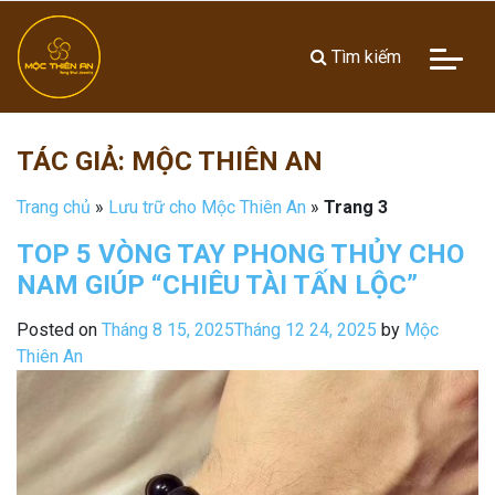
Tìm kiếm
TÁC GIẢ:
MỘC THIÊN AN
Trang chủ
»
Lưu trữ cho Mộc Thiên An
»
Trang 3
TOP 5 VÒNG TAY PHONG THỦY CHO
NAM GIÚP “CHIÊU TÀI TẤN LỘC”
Posted on
Tháng 8 15, 2025
Tháng 12 24, 2025
by
Mộc
Thiên An