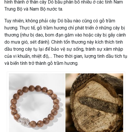
hình thành ở thân cây Dó bầu phân bố nhiều ở các tỉnh Nam
Trung Bộ và Nam Bộ nước ta.
Tuy nhiên, không phải cây Dó bầu nào cũng có gỗ trầm
hương. Thực tế, gỗ trầm hương chỉ phát triển ở những cây bị
thương (như bị dao, bom đạn găm vào hoặc cây bị gãy cành
do mưa gió, sét đánh). Chính tổn thương này kích thích tinh
dầu trong cây tụ lại để bảo vệ sự sống, tránh sự xâm nhập
của vi khuẩn, nhiệt độ,… Theo thời gian, lượng tinh dầu tích tụ
và biến tính trở thành gỗ trầm hương.