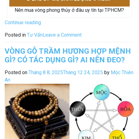
Nên mua vòng phong thủy ở đâu uy tín tại TPHCM?
“Địa
Continue reading
Chỉ
on
Posted in
Tư Vấn
Leave a Comment
Mua
Địa
Vòng
Chỉ
VÒNG GỖ TRẦM HƯƠNG HỢP MỆNH
Tay
Mua
GÌ? CÓ TÁC DỤNG GÌ? AI NÊN ĐEO?
Phong
Vòng
Thủy
Tay
Posted on
Tháng 8 8, 2025
Tháng 12 24, 2025
by
Mộc Thiên
Tại
Phong
An
TPHCM
Thủy
Uy
Tại
Tín
TPHCM
Số
Uy
1”
Tín
Số
1