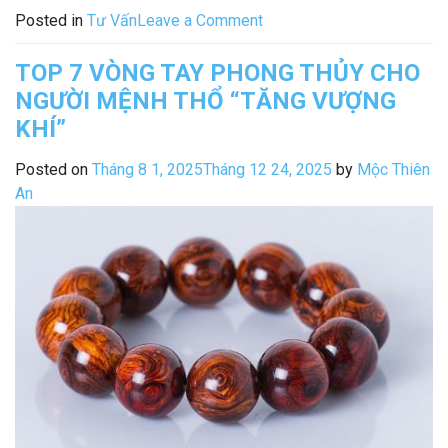
7
on
Posted in
Tư Vấn
Leave a Comment
Vật
Top
phẩm
7
TOP 7 VÒNG TAY PHONG THỦY CHO
phong
Vật
NGƯỜI MỆNH THỔ “TĂNG VƯỢNG
thủy
phẩm
cho
KHÍ”
phong
người
thủy
Posted on
Tháng 8 1, 2025
Tháng 12 24, 2025
by
Mộc Thiên
Mệnh
cho
An
Mộc
người
“Ước
Mệnh
Gì
Mộc
Được
“Ước
Nấy””
Gì
Được
Nấy”