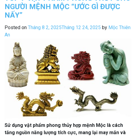
Vật
NGƯỜI MỆNH MỘC “ƯỚC GÌ ĐƯỢC
Thủy
Phẩm
theo
NẤY”
Phong
Tuổi
Thủy
Posted on
Tháng 8 2, 2025
Tháng 12 24, 2025
by
Mộc Thiên
giúp
theo
An
cải
Tuổi
vận
giúp
đón
cải
lộc”
vận
đón
lộc
Sử dụng vật phẩm phong thủy hợp mệnh Mộc là cách
tăng nguồn năng lượng tích cực, mang lại may mắn và