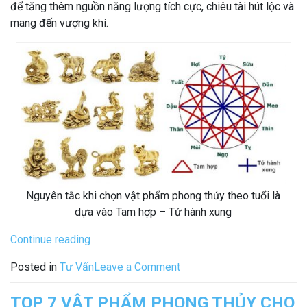
để tăng thêm nguồn năng lượng tích cực, chiêu tài hút lộc và
mang đến vượng khí.
Nguyên tắc khi chọn vật phẩm phong thủy theo tuổi là
dựa vào Tam hợp – Tứ hành xung
“Cách
Continue reading
chọn
on
Posted in
Tư Vấn
Leave a Comment
Vật
Cách
Phẩm
chọn
TOP 7 VẬT PHẨM PHONG THỦY CHO
Phong