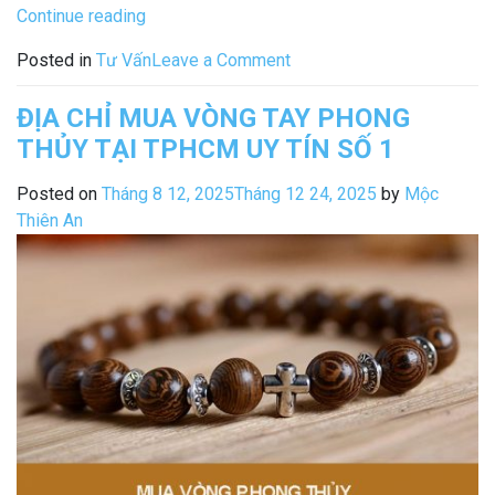
“Top
Continue reading
5
on
Posted in
Tư Vấn
Leave a Comment
Vòng
Top
Tay
5
ĐỊA CHỈ MUA VÒNG TAY PHONG
Phong
Vòng
THỦY TẠI TPHCM UY TÍN SỐ 1
Thủy
Tay
Cho
Phong
Posted on
Tháng 8 12, 2025
Tháng 12 24, 2025
by
Mộc
Nam
Thủy
Thiên An
giúp
Cho
“Chiêu
Nam
Tài
giúp
Tấn
“Chiêu
Lộc””
Tài
Tấn
Lộc”