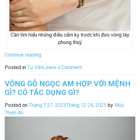
Cần tìm hiểu những điều cấm kỵ trước khi đeo vòng tay
phong thuỷ
“Những
Continue reading
Điều
on
Posted in
Tư Vấn
Leave a Comment
Cấm
Những
Kỵ
Điều
VÒNG GỖ NGỌC AM HỢP VỚI MỆNH
Khi
Cấm
GÌ? CÓ TÁC DỤNG GÌ?
Đeo
Kỵ
Vòng
Khi
Posted on
Tháng 7 27, 2025
Tháng 12 24, 2025
by
Mộc
Phong
Đeo
Thiên An
Thủy
Vòng
“Ai
Phong
Cũng
Thủy
Nên