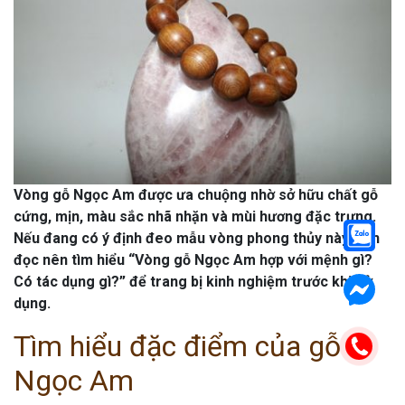
“Ai
Biết””
Cũng
Nên
Biết”
Vòng gỗ Ngọc Am được ưa chuộng nhờ sở hữu chất gỗ
cứng, mịn, màu sắc nhã nhặn và mùi hương đặc trưng.
Nếu đang có ý định đeo mẫu vòng phong thủy này, bạn
đọc nên tìm hiểu “Vòng gỗ Ngọc Am hợp với mệnh gì?
Có tác dụng gì?” để trang bị kinh nghiệm trước khi sử
dụng.
Tìm hiểu đặc điểm của gỗ
Ngọc Am