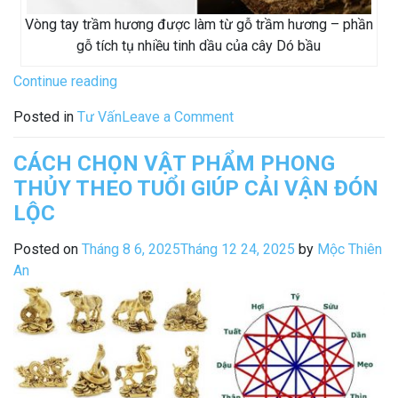
Vòng tay trầm hương được làm từ gỗ trầm hương – phần
gỗ tích tụ nhiều tinh dầu của cây Dó bầu
“Vòng
Continue reading
gỗ
on
Posted in
Tư Vấn
Leave a Comment
Trầm
Vòng
Hương
gỗ
CÁCH CHỌN VẬT PHẨM PHONG
hợp
Trầm
THỦY THEO TUỔI GIÚP CẢI VẬN ĐÓN
Mệnh
Hương
Gì?
LỘC
hợp
Có
Mệnh
Posted on
Tháng 8 6, 2025
Tháng 12 24, 2025
by
Mộc Thiên
Tác
Gì?
An
dụng
Có
gì?
Tác
Ai
dụng
nên
gì?
đeo?”
Ai
nên