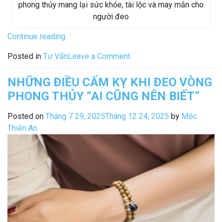
phong thủy mang lại sức khỏe, tài lộc và may mắn cho
người đeo
“Top
Continue reading
7
on
Posted in
Tư Vấn
Leave a Comment
Vật
Top
Phẩm
7
NHỮNG ĐIỀU CẤM KỴ KHI ĐEO VÒNG
Phong
Vật
PHONG THỦY “AI CŨNG NÊN BIẾT”
Thủy
Phẩm
Mang
Phong
Posted on
Tháng 7 29, 2025
Tháng 12 24, 2025
by
Mộc
Lại
Thủy
Thiên An
Sức
Mang
Khỏe
Lại
[Số
Sức
1
Khỏe
Nên
[Số
Chọn]”
1
Nên