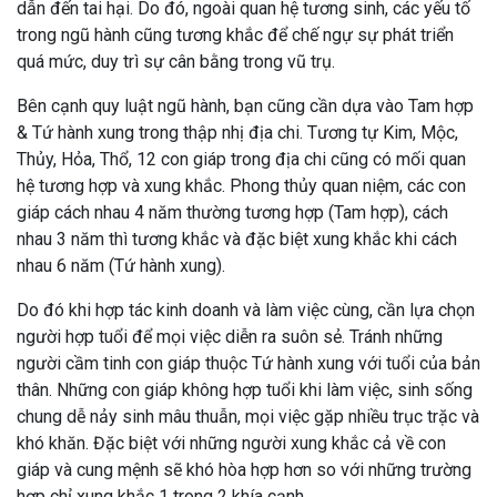
dẫn đến tai hại. Do đó, ngoài quan hệ tương sinh, các yếu tố
trong ngũ hành cũng tương khắc để chế ngự sự phát triển
quá mức, duy trì sự cân bằng trong vũ trụ.
Bên cạnh quy luật ngũ hành, bạn cũng cần dựa vào Tam hợp
& Tứ hành xung trong thập nhị địa chi. Tương tự Kim, Mộc,
Thủy, Hỏa, Thổ, 12 con giáp trong địa chi cũng có mối quan
hệ tương hợp và xung khắc. Phong thủy quan niệm, các con
giáp cách nhau 4 năm thường tương hợp (Tam hợp), cách
nhau 3 năm thì tương khắc và đặc biệt xung khắc khi cách
nhau 6 năm (Tứ hành xung).
Do đó khi hợp tác kinh doanh và làm việc cùng, cần lựa chọn
người hợp tuổi để mọi việc diễn ra suôn sẻ. Tránh những
người cầm tinh con giáp thuộc Tứ hành xung với tuổi của bản
thân. Những con giáp không hợp tuổi khi làm việc, sinh sống
chung dễ nảy sinh mâu thuẫn, mọi việc gặp nhiều trục trặc và
khó khăn. Đặc biệt với những người xung khắc cả về con
giáp và cung mệnh sẽ khó hòa hợp hơn so với những trường
hợp chỉ xung khắc 1 trong 2 khía cạnh.