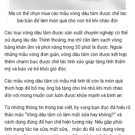
Mẹ có thể chọn mua các mẫu vòng dâu tằm được chế tác
bài bản để làm món quà cho con trẻ khi chào đời
Các loại vòng dâu tằm được sản xuất chuyên nghiệp có thể
sử dụng lâu dài. Thỉnh thoảng, mẹ chỉ cần làm sạch vòng
bằng khăn ẩm và phơi nắng trong 30 phút là được. Ngoài
những mẫu vòng đơn giản, vòng dâu tằm còn được kết hợp
thêm charm bạc được chế tác tinh xảo giúp tăng tính thẩm
mỹ và bảo vệ trẻ khỏi gió độc.
Các mẫu vòng dâu tằm có mẫu mã tinh tế còn là món quà
thích hợp để bố mẹ, ông bà tặng cho trẻ nhỏ khi mới chào
đời với mong muốn con luôn được khỏe mạnh và bình an.
Từ những thông tin trong bài viết, hy vọng bạn đọc đã hiểu rõ
thắc mắc “Vòng dâu tằm có làm mất sữa hay không?” và
cách dùng đúng để hạn chế hiện tượng này. Nếu gặp phải
tình trạng tắc tia sữa, mất sữa,… mặc dù đã sử dụng vòng