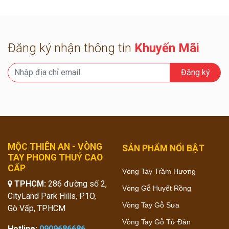
Đăng ký nhận thông tin
Khuyến Mãi
Đăng ký
MỘC THIÊN AN - VÒNG
SẢN PHẨM NỔI BẬT
TAY PHONG THUỶ CAO
CẤP
Vòng Tay Trầm Hương
TPHCM:
286 đường số 2,
Vòng Gỗ Huyết Rồng
CityLand Park Hills, P.1O,
Vòng Tay Gỗ Sưa
Gò Vấp, TP.HCM
Vòng Tay Gỗ Tử Đàn
Hotline:
0909686686