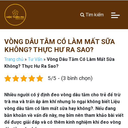
Tìm kiếm
VÒNG DÂU TẰM CÓ LÀM MẤT SỮA
KHÔNG? THỰC HƯ RA SAO?
Trang chủ
»
Tư Vấn
»
Vòng Dâu Tằm Có Làm Mất Sữa
Không? Thực Hư Ra Sao?
5/5 - (3 bình chọn)
Nhiều người có ý định đeo vòng dâu tằm cho trẻ để trừ
trà ma và trấn áp âm khí nhưng lo ngại không biết Liệu
vòng dâu tằm có làm mất sữa hay không?. Nếu đang
băn khoăn về vấn đề này, mẹ bỉm nên tham khảo bài viết
để được giải đáp và có thêm kinh nghiệm khi đeo vòng