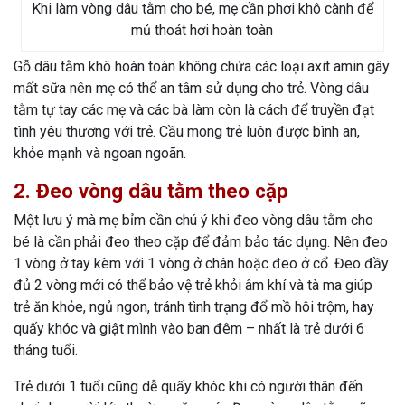
Khi làm vòng dâu tằm cho bé, mẹ cần phơi khô cành để
mủ thoát hơi hoàn toàn
Gỗ dâu tằm khô hoàn toàn không chứa các loại axit amin gây
mất sữa nên mẹ có thể an tâm sử dụng cho trẻ. Vòng dâu
tằm tự tay các mẹ và các bà làm còn là cách để truyền đạt
tình yêu thương với trẻ. Cầu mong trẻ luôn được bình an,
khỏe mạnh và ngoan ngoãn.
2. Đeo vòng dâu tằm theo cặp
Một lưu ý mà mẹ bỉm cần chú ý khi đeo vòng dâu tằm cho
bé là cần phải đeo theo cặp để đảm bảo tác dụng. Nên đeo
1 vòng ở tay kèm với 1 vòng ở chân hoặc đeo ở cổ. Đeo đầy
đủ 2 vòng mới có thể bảo vệ trẻ khỏi âm khí và tà ma giúp
trẻ ăn khỏe, ngủ ngon, tránh tình trạng đổ mồ hôi trộm, hay
quấy khóc và giật mình vào ban đêm – nhất là trẻ dưới 6
tháng tuổi.
Trẻ dưới 1 tuổi cũng dễ quấy khóc khi có người thân đến