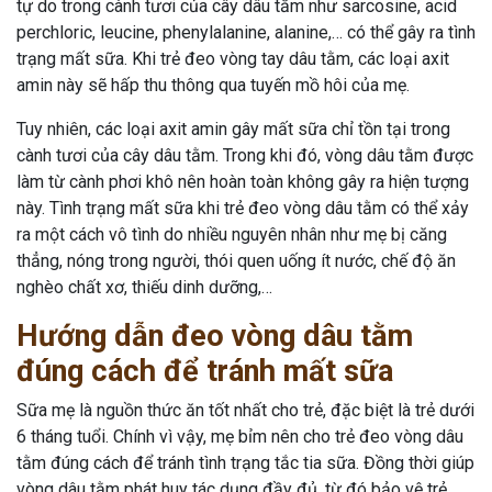
tự do trong cành tươi của cây dâu tằm như sarcosine, acid
perchloric, leucine, phenylalanine, alanine,… có thể gây ra tình
trạng mất sữa. Khi trẻ đeo vòng tay dâu tằm, các loại axit
amin này sẽ hấp thu thông qua tuyến mồ hôi của mẹ.
Tuy nhiên, các loại axit amin gây mất sữa chỉ tồn tại trong
cành tươi của cây dâu tằm. Trong khi đó, vòng dâu tằm được
làm từ cành phơi khô nên hoàn toàn không gây ra hiện tượng
này. Tình trạng mất sữa khi trẻ đeo vòng dâu tằm có thể xảy
ra một cách vô tình do nhiều nguyên nhân như mẹ bị căng
thẳng, nóng trong người, thói quen uống ít nước, chế độ ăn
nghèo chất xơ, thiếu dinh dưỡng,…
Hướng dẫn đeo vòng dâu tằm
đúng cách để tránh mất sữa
Sữa mẹ là nguồn thức ăn tốt nhất cho trẻ, đặc biệt là trẻ dưới
6 tháng tuổi. Chính vì vậy, mẹ bỉm nên cho trẻ đeo vòng dâu
tằm đúng cách để tránh tình trạng tắc tia sữa. Đồng thời giúp
vòng dâu tằm phát huy tác dụng đầy đủ, từ đó bảo vệ trẻ