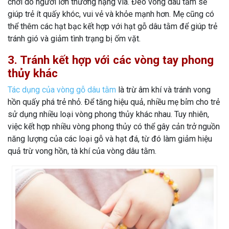
chơi do người lớn thường nặng vía. Đeo vòng dâu tằm sẽ
giúp trẻ ít quấy khóc, vui vẻ và khỏe mạnh hơn. Mẹ cũng có
thể thêm các hạt bạc kết hợp với hạt gỗ dâu tằm để giúp trẻ
tránh gió và giảm tình trạng bị ốm vặt.
3. Tránh kết hợp với các vòng tay phong
thủy khác
Tác dụng của vòng gỗ dâu tằm
là trừ âm khí và tránh vong
hồn quấy phá trẻ nhỏ. Để tăng hiệu quả, nhiều mẹ bỉm cho trẻ
sử dụng nhiều loại vòng phong thủy khác nhau. Tuy nhiên,
việc kết hợp nhiều vòng phong thủy có thể gây cản trở nguồn
năng lượng của các loại gỗ và hạt đá, từ đó làm giảm hiệu
quả trừ vong hồn, tà khí của vòng dâu tằm.