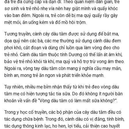
đã trẻ đã cứng cáp và dạn dĩ. Theo quan niệm dân gian, trẻ
sơ sinh và trẻ nhỏ nhẹ vía nên hay giật mình và quấy khóc
vào ban đêm. Ngoài ra, trẻ còn dễ bị ma quỷ quấy rầy gây
mệt mỏi, ăn uống kém và đổ mồ hôi trộm.
Tương truyền, cành cây dâu tằm được sử dụng để bắt ma,
dọa quỷ nên các bà, các mẹ thường sử dụng cành dâu đem
phơi khô, cắt đoạn và dùng chỉ luồn qua làm vòng đeo cho
trẻ nhỏ. Cành dâu tằm thuộc tính Dương có thể lấn át âm khí,
bảo vệ trẻ nhỏ khỏi tà khí, ma quỷ và hỗ trợ trừ vong âm theo.
Ngoài ra, vòng tay dâu tằm còn mang ý nghĩa cầu may mắn,
bình an, mong trẻ ăn ngon và phát triển khỏe mạnh.
Tuy nhiên, nhiều mẹ bỉm nhận thấy từ khi trẻ đeo vòng dâu
tằm mẹ có hiện tượng tắc tia sữa. Do đó không ít người băn
khoăn về vấn đề “Vòng dâu tằm có làm mất sữa không?”.
Trong y học cổ truyền, các bộ phận của cây dâu tằm đều có
tác dụng chữa bệnh. Trong đó, cành dâu có vị đắng, tính bình,
tác dụng thông kinh lạc, ho hen, lợi tiểu, cải thiện cao huyết