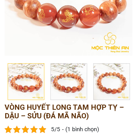
VÒNG HUYẾT LONG TAM HỢP TỴ –
DẬU – SỬU (ĐÁ MÃ NÃO)
5/5 - (1 bình chọn)