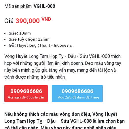
Mã sản phẩm:
VGHL-008
VNĐ
Giá
390,000
Size:
10mm
Size tuỳ chọn:
12mm
Gỗ:
Huyết long (Thân) - Indonesia
Vòng Huyết Long Tam Hợp Tỵ - Dậu - Sửu VGHL-008 thích
hợp với những người làm ăn, kinh doanh. Đeo mẫu vòng tay
này bên mình giúp gia tăng vận may, mang đến tài lộc và
tránh được những trò tiểu nhân.
0909686686
0909686686
Gọi ngay để được tư vấn
Add Zalo để được đặt hàng
Nếu không thích các mẫu vòng đơn điệu, Vòng Huyết
Long Tam Hợp Tỵ – Dậu – Sửu VGHL-008 là lựa chọn bạn
có thể cân nhắc. Mẫu vòng này được nghệ nhân giàu