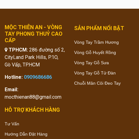
MỘC THIÊN AN - VÒNG
SẢN PHẨM NỔI BẬT
TAY PHONG THUỶ CAO
CẤP
Vòng Tay Trầm Hương
TPHCM:
286 đường số 2,
Vòng Gỗ Huyết Rồng
CityLand Park Hills, P.1O,
Vòng Tay Gỗ Sưa
Gò Vấp, TP.HCM
Vòng Tay Gỗ Tử Đàn
Hotline:
0909686686
Chuỗi Mân Côi Đeo Tay
Email:
mocthienan88@gmail.com
HỖ TRỢ KHÁCH HÀNG
Tư Vấn
Hướng Dẫn Đặt Hàng