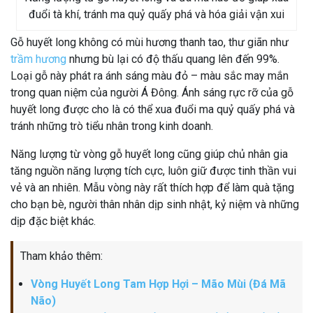
đuổi tà khí, tránh ma quỷ quấy phá và hóa giải vận xui
Gỗ huyết long không có mùi hương thanh tao, thư giãn như
trầm hương
nhưng bù lại có độ thấu quang lên đến 99%.
Loại gỗ này phát ra ánh sáng màu đỏ – màu sắc may mắn
trong quan niệm của người Á Đông. Ánh sáng rực rỡ của gỗ
huyết long được cho là có thể xua đuổi ma quỷ quấy phá và
tránh những trò tiểu nhân trong kinh doanh.
Năng lượng từ vòng gỗ huyết long cũng giúp chủ nhân gia
tăng nguồn năng lượng tích cực, luôn giữ được tinh thần vui
vẻ và an nhiên. Mẫu vòng này rất thích hợp để làm quà tặng
cho bạn bè, người thân nhân dịp sinh nhật, kỷ niệm và những
dịp đặc biệt khác.
Tham khảo thêm:
Vòng Huyết Long Tam Hợp Hợi – Mão Mùi (Đá Mã
Não)