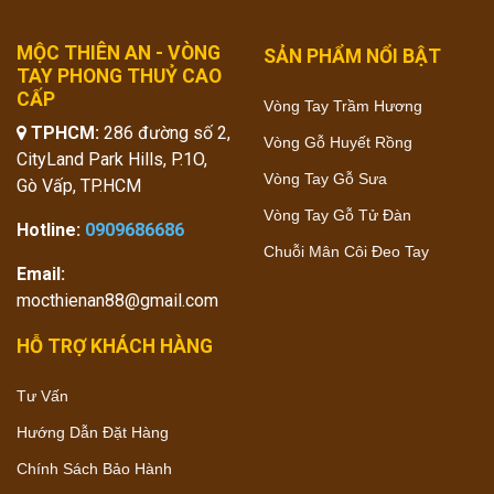
MỘC THIÊN AN - VÒNG
SẢN PHẨM NỔI BẬT
TAY PHONG THUỶ CAO
CẤP
Vòng Tay Trầm Hương
TPHCM:
286 đường số 2,
Vòng Gỗ Huyết Rồng
CityLand Park Hills, P.1O,
Vòng Tay Gỗ Sưa
Gò Vấp, TP.HCM
Vòng Tay Gỗ Tử Đàn
Hotline:
0909686686
Chuỗi Mân Côi Đeo Tay
Email:
mocthienan88@gmail.com
HỖ TRỢ KHÁCH HÀNG
Tư Vấn
Hướng Dẫn Đặt Hàng
Chính Sách Bảo Hành