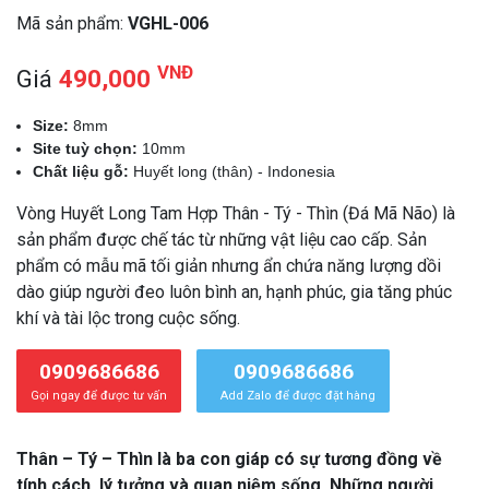
Mã sản phẩm:
VGHL-006
VNĐ
Giá
490,000
Size:
8mm
Site tuỳ chọn:
10mm
Chất liệu gỗ:
Huyết long (thân) - Indonesia
Vòng Huyết Long Tam Hợp Thân - Tý - Thìn (Đá Mã Não) là
sản phẩm được chế tác từ những vật liệu cao cấp. Sản
phẩm có mẫu mã tối giản nhưng ẩn chứa năng lượng dồi
dào giúp người đeo luôn bình an, hạnh phúc, gia tăng phúc
khí và tài lộc trong cuộc sống.
0909686686
0909686686
Gọi ngay để được tư vấn
Add Zalo để được đặt hàng
Thân – Tý – Thìn là ba con giáp có sự tương đồng về
tính cách, lý tưởng và quan niệm sống. Những người