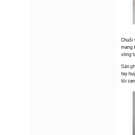
Chuỗi 
mang t
vòng t
Sản ph
tay hu
tôi ca