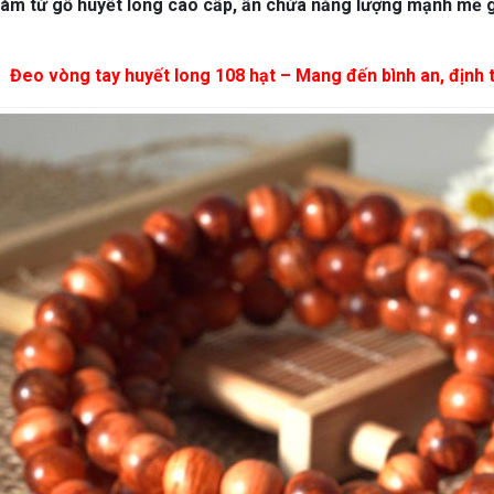
làm từ gỗ huyết long cao cấp, ẩn chứa năng lượng mạnh mẽ gi
Đeo vòng tay huyết long 108 hạt – Mang đến bình an, định tâm