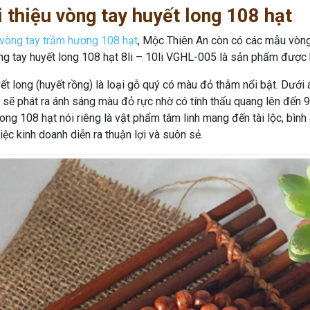
i thiệu vòng tay huyết long 108 hạt
vòng tay trầm hương 108 hạt
, Mộc Thiên An còn có các mẫu vòng 
ng tay huyết long 108 hạt 8li – 10li VGHL-005 là sản phẩm được 
ết long (huyết rồng) là loại gỗ quý có màu đỏ thẫm nổi bật. Dưới á
 sẽ phát ra ánh sáng màu đỏ rực nhờ có tính thấu quang lên đến 
long 108 hạt nói riêng là vật phẩm tâm linh mang đến tài lộc, bình
iệc kinh doanh diễn ra thuận lợi và suôn sẻ.