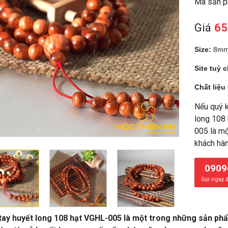
Mã sản 
Giá
65
Size:
8m
Site tuỳ 
Chất liệu
Nếu quý k
long 108 
005 là mộ
khách hàn
0909
Gọi ngay 
tay huyết long 108 hạt VGHL-005 là một trong những sản ph