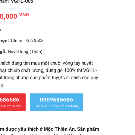
phẩm:
VGHL-005
VNĐ
0,000
m
chọn:
10mm - Giá 950k
 gỗ:
Huyết long (Thân)
hách đang tìm mua một chuỗi vòng tay huyết
hạt chuẩn chất lượng, đúng gỗ 100% thì VGHL-
t trong những sản phẩm tuyệt vời dành cho quý
g.
686686
0909686686
để được tư vấn
Add Zalo để được đặt hàng
ẩm được yêu thích ở Mộc Thiên An. Sản phẩm