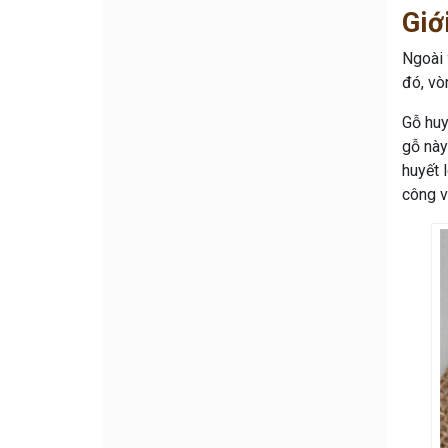
Giớ
Ngoài
đó, vò
Gỗ huy
gỗ này
huyết 
công v