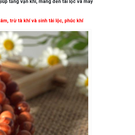
úp tăng vận khí, mang đến tài lộc và may
, trừ tà khí và sinh tài lộc, phúc khí