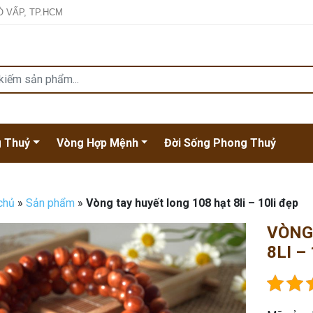
Ò VẤP, TP.HCM
 Thuỷ
Vòng Hợp Mệnh
Đời Sống Phong Thuỷ
chủ
»
Sản phẩm
»
Vòng tay huyết long 108 hạt 8li – 10li đẹp
VÒNG
8LI –