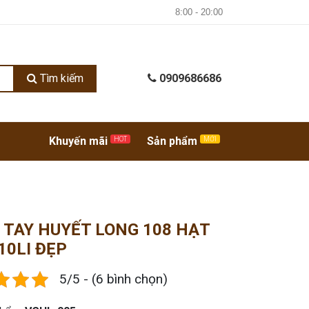
8:00 - 20:00
Tìm kiếm
0909686686
Khuyến mãi
Sản phẩm
HOT
MỚI
 TAY HUYẾT LONG 108 HẠT
 10LI ĐẸP
5/5 - (6 bình chọn)