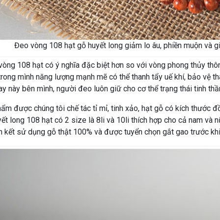
Đeo vòng 108 hạt gỗ huyết long giảm lo âu, phiền muộn và g
vòng 108 hạt có ý nghĩa đặc biệt hơn so với vòng phong thủy thô
rong mình năng lượng mạnh mẽ có thể thanh tẩy uế khí, bảo vệ thân
ay này bên mình, người đeo luôn giữ cho cơ thể trạng thái tinh th
ẩm được chúng tôi chế tác tỉ mỉ, tinh xảo, hạt gỗ có kích thước
yết long 108 hạt có 2 size là 8li và 10li thích hợp cho cả nam v
m kết sử dụng gỗ thật 100% và được tuyển chọn gắt gao trước khi