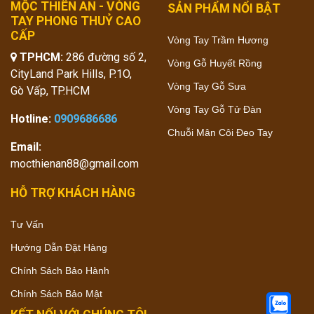
MỘC THIÊN AN - VÒNG
SẢN PHẨM NỔI BẬT
TAY PHONG THUỶ CAO
CẤP
Vòng Tay Trầm Hương
TPHCM:
286 đường số 2,
Vòng Gỗ Huyết Rồng
CityLand Park Hills, P.1O,
Vòng Tay Gỗ Sưa
Gò Vấp, TP.HCM
Vòng Tay Gỗ Tử Đàn
Hotline:
0909686686
Chuỗi Mân Côi Đeo Tay
Email:
mocthienan88@gmail.com
HỖ TRỢ KHÁCH HÀNG
Tư Vấn
Hướng Dẫn Đặt Hàng
Chính Sách Bảo Hành
Chính Sách Bảo Mật